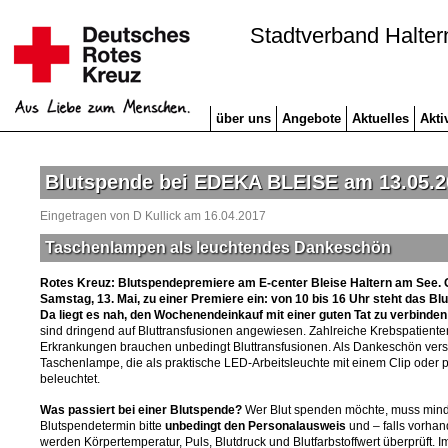
Stadtverband Halter
über uns
Angebote
Aktuelles
Akti
Blutspende bei EDEKA BLEISE am 13.05.2
Eingetragen von D Kullick am 16.04.2017
Taschenlampen als leuchtendes Dankeschön
Rotes Kreuz: Blutspendepremiere am E-center Bleise Haltern am See. 
Samstag, 13. Mai, zu einer Premiere ein: von 10 bis 16 Uhr steht das B
Da liegt es nah, den Wochenendeinkauf mit einer guten Tat zu verbinden
sind dringend auf Bluttransfusionen angewiesen. Zahlreiche Krebspatiente
Erkrankungen brauchen unbedingt Bluttransfusionen. Als Dankeschön vers
Taschenlampe, die als praktische LED-Arbeitsleuchte mit einem Clip oder p
beleuchtet.
Was passiert bei einer Blutspende?
Wer Blut spenden möchte, muss minde
Blutspendetermin bitte
unbedingt den Personalausweis
und – falls vorha
werden Körpertemperatur, Puls, Blutdruck und Blutfarbstoffwert überprüft.